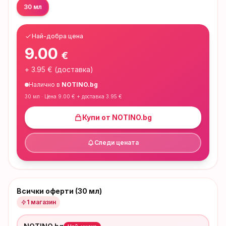
30 мл
Най-добра цена
9.00
€
+
3.95
€ (доставка)
Налично в
NOTINO.bg
30 мл
· Цена
9.00
€ + доставка
3.95
€
Купи от
NOTINO.bg
Следи цената
Всички оферти (30 мл)
1
магазин