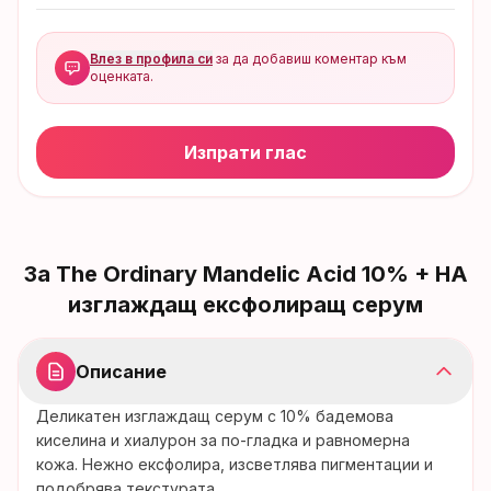
Влез в профила си
за да добавиш коментар към
оценката.
Изпрати глас
За
The Ordinary Mandelic Acid 10% + HA
изглаждащ ексфолиращ серум
Описание
Деликатен изглаждащ серум с 10% бадемова
киселина и хиалурон за по-гладка и равномерна
кожа. Нежно ексфолира, изсветлява пигментации и
подобрява текстурата.