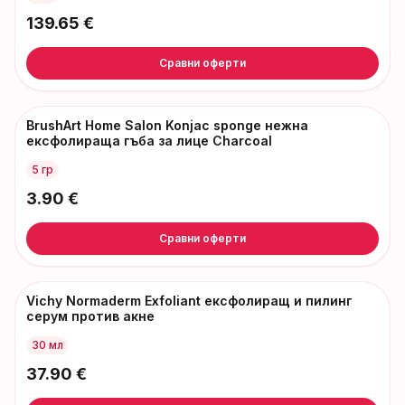
139.65
€
Сравни оферти
BrushArt Home Salon Konjac sponge нежна
ексфолираща гъба за лице Charcoal
5 гр
3.90
€
Сравни оферти
Vichy Normaderm Exfoliant ексфолиращ и пилинг
серум против акне
30 мл
37.90
€