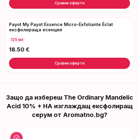
Сравни оферти
Payot My Payot Essence Micro-Exfoliante Éclat
ексфолираща есенция
125 мл
18.50
€
Сравни оферти
Защо да избереш
The Ordinary Mandelic
Acid 10% + HA изглаждащ ексфолиращ
серум
от Aromatno.bg?