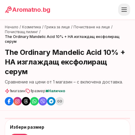
Aromatno.bg
Начало
/
Козметика
/
Грижа за лице
/
Почистване на лице
/
Почистващ пилинг
/
The Ordinary Mandelic Acid 10% + HA изглаждащ ексфолиращ
серум
The Ordinary Mandelic Acid 10% +
HA изглаждащ ексфолиращ
серум
Сравнение на цени от
1
магазин
– с включена доставка.
1
магазин
1
размер
Налично
Избери размер