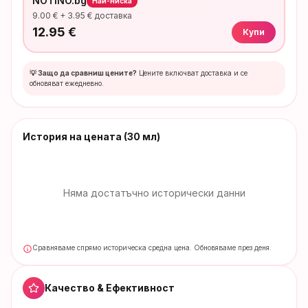
NOTINO.bg
Най-ниска
9.00
€ +
3.95
€ доставка
12.95
€
Купи
💡 Защо да сравниш цените?
Цените включват доставка и се
обновяват ежедневно.
История на цената
(30 мл)
Няма достатъчно исторически данни
Сравняваме спрямо историческа средна цена. Обновяваме през деня.
Качество & Ефективност