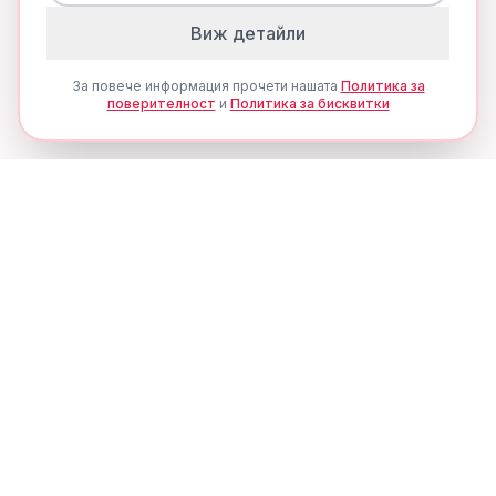
Виж детайли
За повече информация прочети нашата
Политика за
поверителност
и
Политика за бисквитки
Ценови Алерти
Никога не пропускай
отстъпка