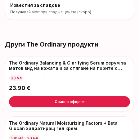
Известия за спадове
Получавай alert при спад на цената (скоро)
Други
The Ordinary
продукти
The Ordinary Balancing & Clarifying Serum серум за
матов вид на кожата и за стягане на порите с
хидратиращ ефект
30 мл
23.90
€
Сравни оферти
The Ordinary Natural Moisturizing Factors + Beta
Glucan хидратиращ гел крем
100 мл
30 мл