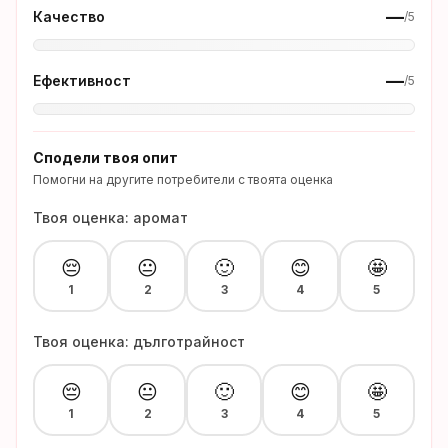
—
Качество
/5
—
Ефективност
/5
Сподели твоя опит
Помогни на другите потребители с твоята оценка
Твоя оценка: аромат
😔
😐
🙂
😊
🤩
1
2
3
4
5
Твоя оценка: дълготрайност
😔
😐
🙂
😊
🤩
1
2
3
4
5