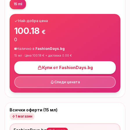
15 ml
Най-добра цена
100.18
€
0
Налично в
FashionDays.bg
15 мл
· Цена
100.18
€ + доставка
0.00
€
Купи от
FashionDays.bg
Следи цената
Всички оферти (15 мл)
1
магазин