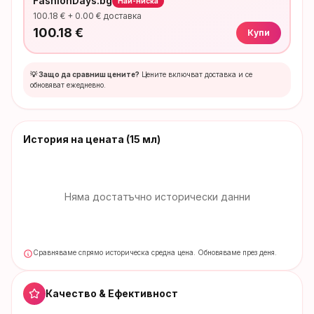
FashionDays.bg
Най-ниска
100.18
€ +
0.00
€ доставка
100.18
€
Купи
💡 Защо да сравниш цените?
Цените включват доставка и се
обновяват ежедневно.
История на цената
(15 мл)
Няма достатъчно исторически данни
Сравняваме спрямо историческа средна цена. Обновяваме през деня.
Качество & Ефективност