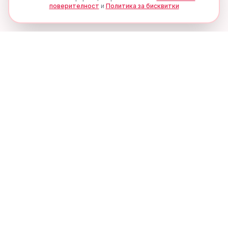
поверителност
и
Политика за бисквитки
Ценови Алерти
Никога не пропускай
отстъпка
Получавай известия, когато цената на