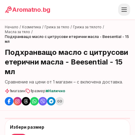
Aromatno.bg
Начало
/
Козметика
/
Грижа за тяло
/
Грижа за тялото
/
Масла за тяло
/
Подхранващо масло с цитрусови етерични масла - Beesential - 15
мл
Подхранващо масло с цитрусови
етерични масла - Beesential - 15
мл
Сравнение на цени от
1
магазин
– с включена доставка.
1
магазин
1
размер
Налично
Избери размер