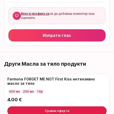
Влез в профила си
за да добавиш коментар към
оценката.
Изпрати глас
Други
Масла за тяло
продукти
Farmona FORGET ME NOT First Kiss интензивно
масло за тяло
400 мл
200 мл
1 бр
4.00
€
Сравни оферти