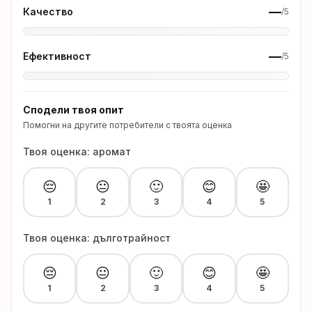
—
Качество
/5
—
Ефективност
/5
Сподели твоя опит
Помогни на другите потребители с твоята оценка
Твоя оценка: аромат
😔
😐
🙂
😊
🤩
1
2
3
4
5
Твоя оценка: дълготрайност
😔
😐
🙂
😊
🤩
1
2
3
4
5