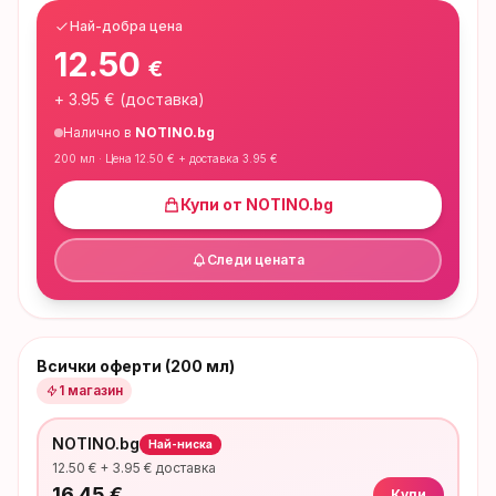
Най-добра цена
12.50
€
+
3.95
€ (доставка)
Налично в
NOTINO.bg
200 мл
· Цена
12.50
€ + доставка
3.95
€
Купи от
NOTINO.bg
Следи цената
Всички оферти (200 мл)
1
магазин
NOTINO.bg
Най-ниска
12.50
€ +
3.95
€ доставка
16.45
€
Купи