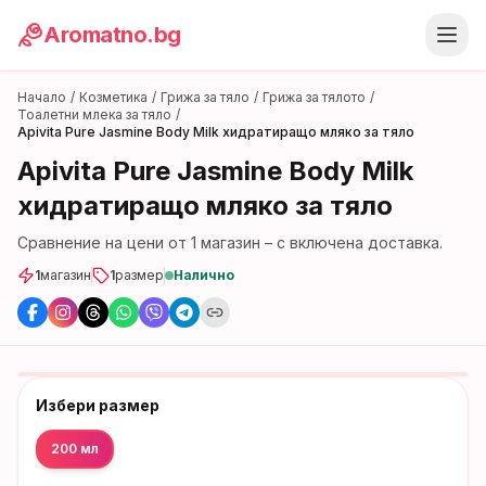
Aromatno.bg
Начало
/
Козметика
/
Грижа за тяло
/
Грижа за тялото
/
Тоалетни млека за тяло
/
Apivita Pure Jasmine Body Milk хидратиращо мляко за тяло
Apivita Pure Jasmine Body Milk
хидратиращо мляко за тяло
Сравнение на цени от
1
магазин
– с включена доставка.
1
магазин
1
размер
Налично
Избери размер
200 мл