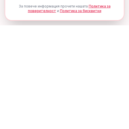
За повече информация прочети нашата
Политика за
поверителност
и
Политика за бисквитки
Ценови Алерти
Никога не пропускай
отстъпка
Получавай известия, когато цената на