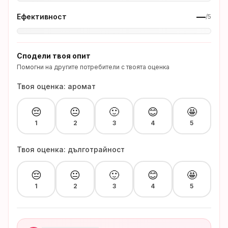
—
Ефективност
/5
Сподели твоя опит
Помогни на другите потребители с твоята оценка
Твоя оценка: аромат
😔
😐
🙂
😊
🤩
1
2
3
4
5
Твоя оценка: дълготрайност
😔
😐
🙂
😊
🤩
1
2
3
4
5