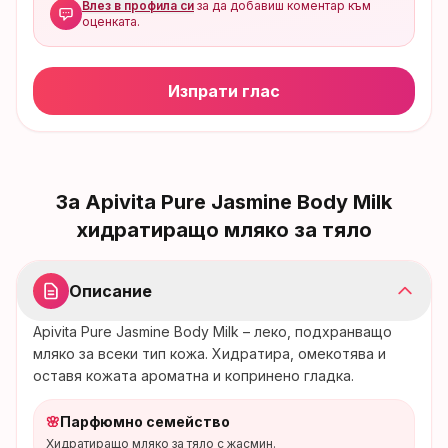
Влез в профила си
за да добавиш коментар към
оценката.
Изпрати глас
За
Apivita Pure Jasmine Body Milk
хидратиращо мляко за тяло
Описание
Apivita Pure Jasmine Body Milk – леко, подхранващо
мляко за всеки тип кожа. Хидратира, омекотява и
оставя кожата ароматна и копринено гладка.
🌸
Парфюмно семейство
Хидратиращо мляко за тяло с жасмин.