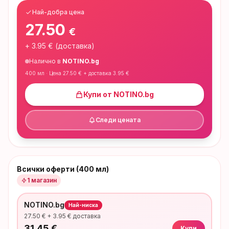
Най-добра цена
27.50
€
+
3.95
€ (доставка)
Налично в
NOTINO.bg
400 мл
· Цена
27.50
€ + доставка
3.95
€
Купи от
NOTINO.bg
Следи цената
Всички оферти (400 мл)
1
магазин
NOTINO.bg
Най-ниска
27.50
€ +
3.95
€ доставка
31.45
€
Купи