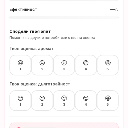
—
Ефективност
/5
Сподели твоя опит
Помогни на другите потребители с твоята оценка
Твоя оценка: аромат
😔
😐
🙂
😊
🤩
1
2
3
4
5
Твоя оценка: дълготрайност
😔
😐
🙂
😊
🤩
1
2
3
4
5