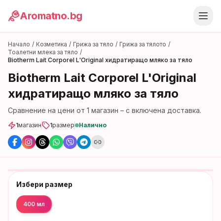
Aromatno.bg
Начало
/
Козметика
/
Грижа за тяло
/
Грижа за тялото
/
Тоалетни млека за тяло
/
Biotherm Lait Corporel L'Original хидратиращо мляко за тяло
Biotherm Lait Corporel L'Original
хидратиращо мляко за тяло
Сравнение на цени от
1
магазин
– с включена доставка.
1
магазин
1
размер
Налично
Избери размер
400 мл