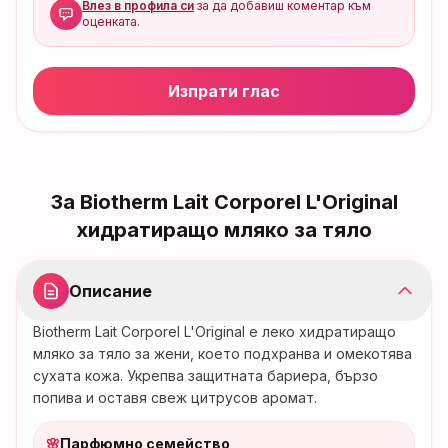
Влез в профила си
за да добавиш коментар към
оценката.
Изпрати глас
За
Biotherm Lait Corporel L'Original
хидратиращо мляко за тяло
Описание
Biotherm Lait Corporel L'Original е леко хидратиращо
мляко за тяло за жени, което подхранва и омекотява
сухата кожа. Укрепва защитната бариера, бързо
попива и оставя свеж цитрусов аромат.
🌸
Парфюмно семейство