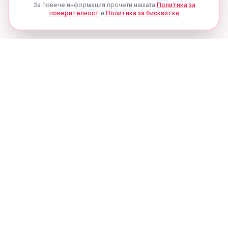
За повече информация прочети нашата
Политика за
поверителност
и
Политика за бисквитки
Ценови Алерти
Никога не пропускай
отстъпка
Получавай известия, когато цената на