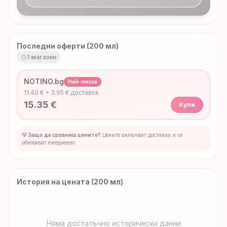
Последни оферти (200 мл)
1
магазин
NOTINO.bg
Най-ниска
11.40
€ +
3.95
€ доставка
15.35
€
Купи
💡 Защо да сравниш цените?
Цените включват доставка и се
обновяват ежедневно.
История на цената
(200 мл)
Няма достатъчно исторически данни