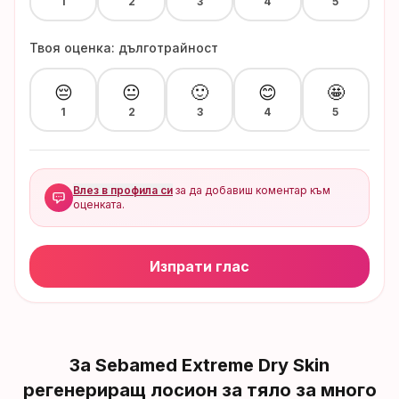
1
2
3
4
5
Твоя оценка: дълготрайност
😔
😐
🙂
😊
🤩
1
2
3
4
5
Влез в профила си
за да добавиш коментар към
оценката.
Изпрати глас
За
Sebamed Extreme Dry Skin
регенериращ лосион за тяло за много