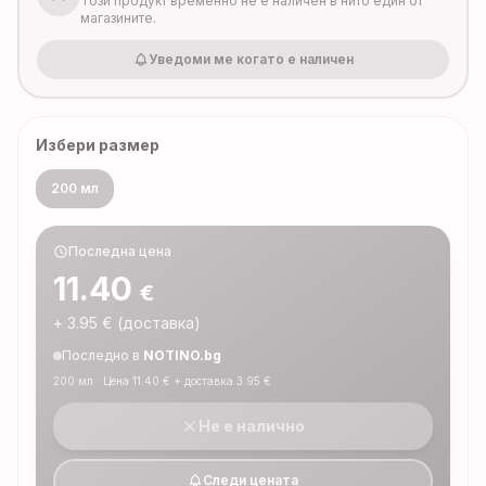
Този продукт временно не е наличен в нито един от
магазините.
Уведоми ме когато е наличен
Избери размер
200 мл
Последна цена
11.40
€
+
3.95
€ (доставка)
Последно в
NOTINO.bg
200 мл
· Цена
11.40
€ + доставка
3.95
€
Не е налично
Следи цената