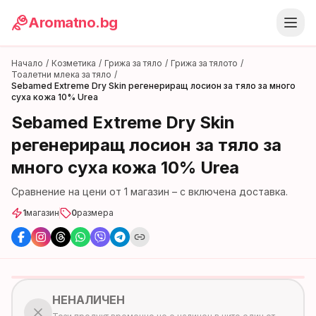
Aromatno.bg
Начало
/
Козметика
/
Грижа за тяло
/
Грижа за тялото
/
Тоалетни млека за тяло
/
Sebamed Extreme Dry Skin регенериращ лосион за тяло за много
суха кожа 10% Urea
Sebamed Extreme Dry Skin
регенериращ лосион за тяло за
много суха кожа 10% Urea
Сравнение на цени от
1
магазин
– с включена доставка.
1
магазин
0
размера
НЕНАЛИЧЕН