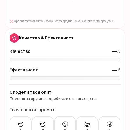
Сравняваме спрямо историческа средна цена. Обновяваме през деня.
Качество & Ефективност
—
Качество
/5
—
Ефективност
/5
Сподели твоя опит
Помогни на другите потребители с твоята оценка
Твоя оценка: аромат
😔
😐
🙂
😊
🤩