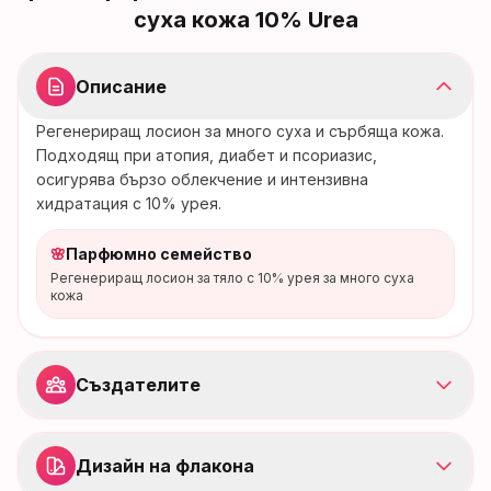
суха кожа 10% Urea
Описание
Регенериращ лосион за много суха и сърбяща кожа.
Подходящ при атопия, диабет и псориазис,
осигурява бързо облекчение и интензивна
хидратация с 10% урея.
🌸
Парфюмно семейство
Регенериращ лосион за тяло с 10% урея за много суха
кожа
Създателите
Дизайн на флакона