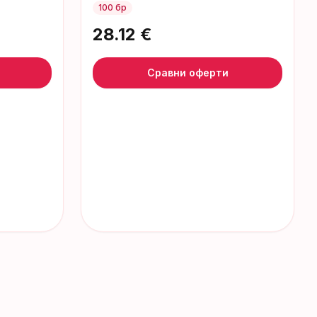
мъже EDP
100 бр
28.12
€
Сравни оферти