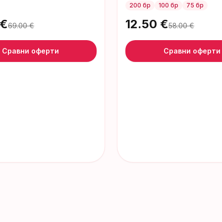
200 бр
100 бр
75 бр
€
12.50
€
69.00
€
58.00
€
Сравни оферти
Сравни оферти