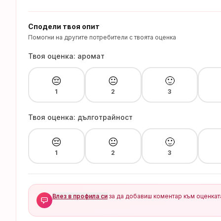
Сподели твоя опит
Помогни на другите потребители с твоята оценка
Твоя оценка: аромат
😔
😐
🙂
1
2
3
Твоя оценка: дълготрайност
😔
😐
🙂
1
2
3
Влез в профила си
за да добавиш коментар към оценкат