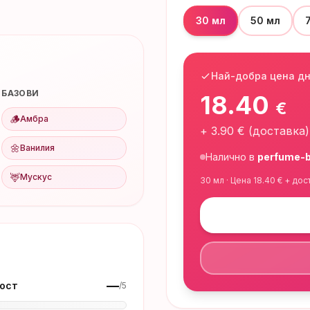
30 мл
50 мл
Най-добра цена д
БАЗОВИ
18.40
€
🪵
Амбра
+
3.90
€ (доставка)
🌼
Ванилия
Налично в
perfume-b
🦌
Мускус
30 мл
· Цена
18.40
€ + дос
—
ост
/5