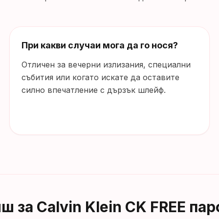
При какви случаи мога да го нося?
Отличен за вечерни излизания, специални
събития или когато искате да оставите
силно впечатление с дързък шлейф.
иш за
Calvin Klein CK FREE п