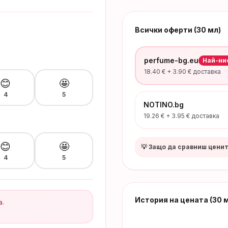
Всички оферти (30 мл)
perfume-bg.eu
Най-ни
18.40
€ +
3.90
€ доставка
😊
🤩
4
5
NOTINO.bg
19.26
€ +
3.95
€ доставка
😊
🤩
💡 Защо да сравниш цени
4
5
История на цената
(30 
а.