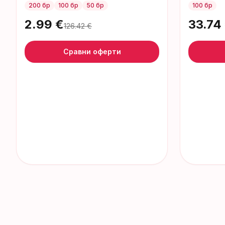
200 бр
100 бр
50 бр
100 бр
2.99
€
33.74
126.42
€
Сравни оферти