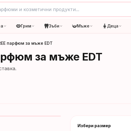
са
Грим
Зъби
Мъже
Деца
 FREE парфюм за мъже EDT
парфюм за мъже EDT
ставка.
Избери размер