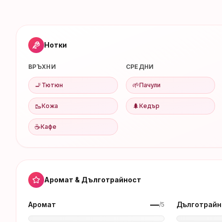
Нотки
ВРЪХНИ
СРЕДНИ
🚬
🌱
Тютюн
Пачули
🥾
🌲
Кожа
Кедър
☕
Кафе
Аромат & Дълготрайност
—
Аромат
Дълготрайн
/5