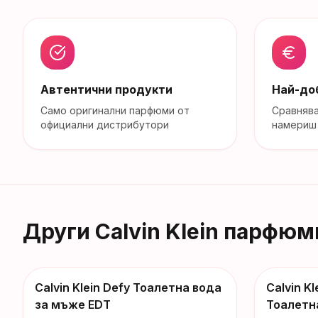
Автентични продукти
Най-до
Само оригинални парфюми от
Сравняв
официални дистрибутори
намериш 
Други
Calvin Klein
парфюм
Calvin Klein Defy Тоалетна вода
Calvin Kl
-
123
€
-
35
€
за мъже EDT
Тоалетн