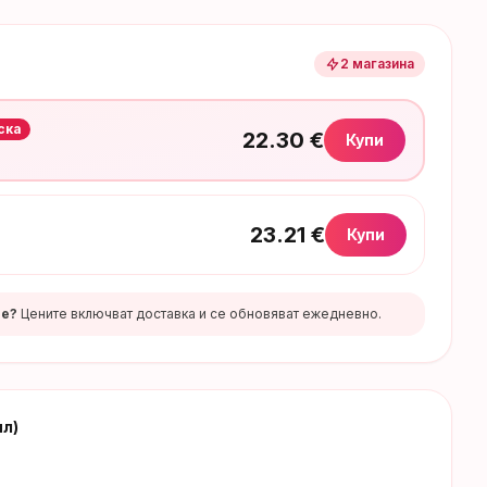
2
магазина
ска
22.30
€
Купи
23.21
€
Купи
те?
Цените включват доставка и се обновяват ежедневно.
мл)