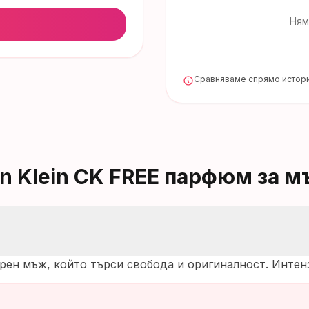
Ням
Сравняваме спрямо истори
in Klein CK FREE парфюм за 
верен мъж, който търси свобода и оригиналност. Интен