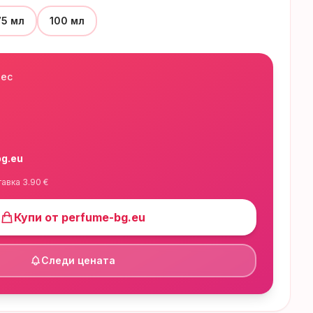
75 мл
100 мл
нес
g.eu
тавка
3.90
€
Купи от
perfume-bg.eu
Следи цената