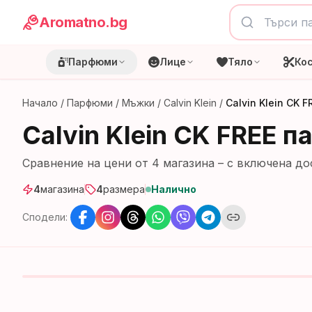
Aromatno.bg
Парфюми
Лице
Тяло
Ко
Начало
/
Парфюми
/
Мъжки
/
Calvin Klein
/
Calvin Klein CK
Calvin Klein CK FREE 
Сравнение на цени от
4
магазина
– с включена до
4
магазина
4
размера
Налично
Сподели: