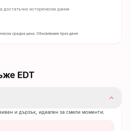
а достатъчно исторически данни
ческа средна цена. Обновяваме през деня.
мъже EDT
зивен и дързък, идеален за смели моменти.