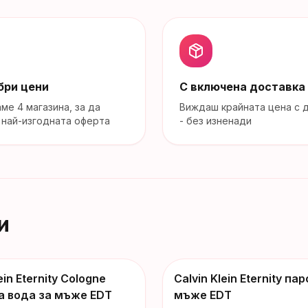
бри цени
С включена доставка
аме
4
магазина
, за да
Виждаш крайната цена с 
най-изгодната оферта
- без изненади
и
ein Eternity Cologne
Calvin Klein Eternity п
-
46
€
а вода за мъже EDT
мъже EDT