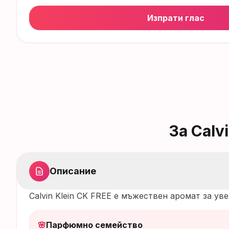
Изпрати глас
За
Calv
Описание
Calvin Klein CK FREE е мъжествен аромат за у
🌸
Парфюмно семейство