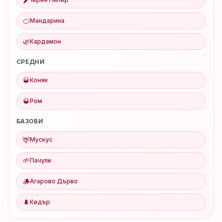
🍊
Мандарина
🌿
Кардамон
СРЕДНИ
🥃
Коняк
🥃
Ром
БАЗОВИ
🦌
Мускус
🌱
Пачули
🪵
Агарово Дърво
🌲
Кедър