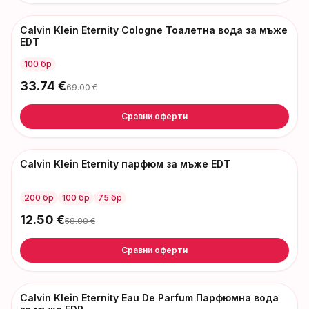
Calvin Klein Eternity Cologne Тоалетна вода за мъже
-
35
€
EDT
100 бр
33.74
€
69.00
€
Сравни оферти
Calvin Klein Eternity парфюм за мъже EDT
-
46
€
200 бр
100 бр
75 бр
12.50
€
58.00
€
Сравни оферти
Calvin Klein Eternity Eau De Parfum Парфюмна вода