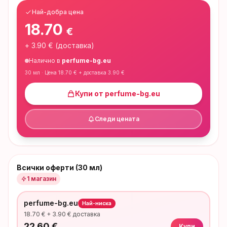
Най-добра цена
18.70
€
+
3.90
€ (доставка)
Налично в
perfume-bg.eu
30 мл
· Цена
18.70
€ + доставка
3.90
€
Купи от
perfume-bg.eu
Следи цената
Всички оферти (30 мл)
1
магазин
perfume-bg.eu
Най-ниска
18.70
€ +
3.90
€ доставка
22.60
€
Купи