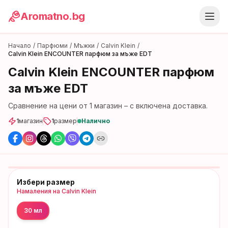
Aromatno.bg
Начало
/
Парфюми
/
Мъжки
/
Calvin Klein
/
Calvin Klein ENCOUNTER парфюм за мъже EDT
Calvin Klein ENCOUNTER парфюм
за мъже EDT
Сравнение на цени от
1
магазин
– с включена доставка.
1
магазин
1
размер
Налично
Избери размер
Намаления на
Calvin Klein
30 мл