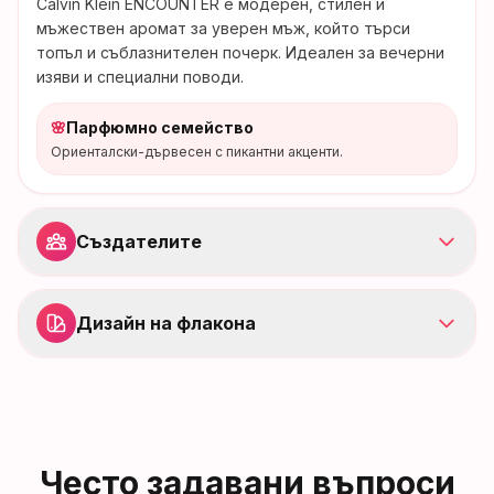
Calvin Klein ENCOUNTER е модерен, стилен и
мъжествен аромат за уверен мъж, който търси
топъл и съблазнителен почерк. Идеален за вечерни
изяви и специални поводи.
🌸
Парфюмно семейство
Ориенталски-дървесен с пикантни акценти.
Създателите
Дизайн на флакона
Често задавани въпроси