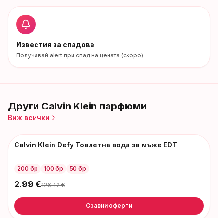
Известия за спадове
Получавай alert при спад на цената (скоро)
Други
Calvin Klein
парфюми
Виж всички
Calvin Klein Defy Тоалетна вода за мъже EDT
-
123
€
200 бр
100 бр
50 бр
2.99
€
126.42
€
Сравни оферти