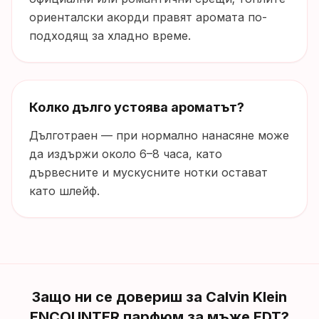
ориенталски акорди правят аромата по-
подходящ за хладно време.
Колко дълго устоява ароматът?
Дълготраен — при нормално нанасяне може
да издържи около 6–8 часа, като
дървесните и мускусните нотки остават
като шлейф.
Защо ни се довериш за
Calvin Klein
ENCOUNTER парфюм за мъже EDT
?