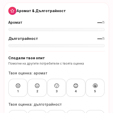
Аромат & Дълготрайност
—
Аромат
/5
—
Дълготрайност
/5
Сподели твоя опит
Помогни на другите потребители с твоята оценка
Твоя оценка: аромат
😔
😐
🙂
😊
🤩
1
2
3
4
5
Твоя оценка: дълготрайност