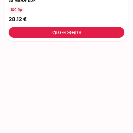
за мъже EDP
100 бр
28.12
€
Сравни оферти