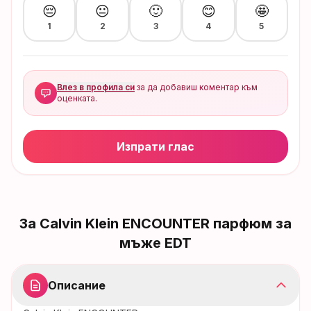
😔
😐
🙂
😊
🤩
1
2
3
4
5
Влез в профила си
за да добавиш коментар към
оценката.
Изпрати глас
За
Calvin Klein ENCOUNTER парфюм за
мъже EDT
Описание