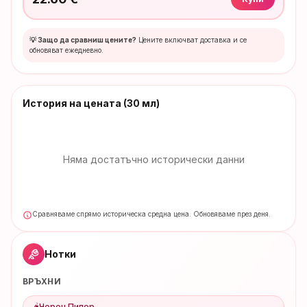
💡 Защо да сравниш цените?
Цените включват доставка и се
обновяват ежедневно.
История на цената
(30 мл)
Няма достатъчно исторически данни
Сравняваме спрямо историческа средна цена. Обновяваме през деня.
Нотки
ВРЪХНИ
🌶️
Черен Пипер