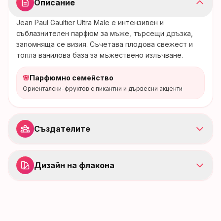
Описание
Jean Paul Gaultier Ultra Male е интензивен и
съблазнителен парфюм за мъже, търсещи дръзка,
запомняща се визия. Съчетава плодова свежест и
топла ванилова база за мъжествено излъчване.
🌸
Парфюмно семейство
Ориенталски-фруктов с пикантни и дървесни акценти
Създателите
Дизайн на флакона