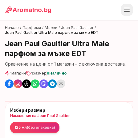
Aromatno.bg
Начало
/
Парфюми
/
Мъжки
/
Jean Paul Gaultier
/
Jean Paul Gaultier Ultra Male парфюм за мъже EDT
Jean Paul Gaultier Ultra Male
парфюм за мъже EDT
Сравнение на цени от
1
магазин
– с включена доставка.
1
магазин
1
размер
Налично
Избери размер
Намаления на
Jean Paul Gaultier
125 мл
(без опаковка)