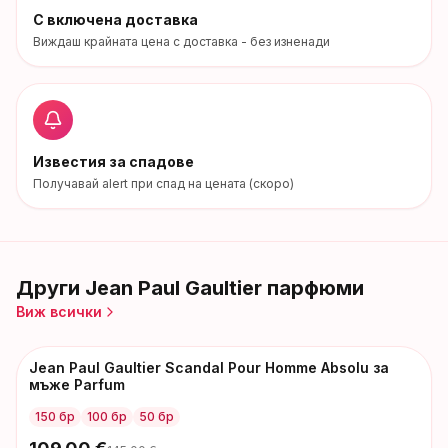
С включена доставка
Виждаш крайната цена с доставка - без изненади
Известия за спадове
Получавай alert при спад на цената (скоро)
Други
Jean Paul Gaultier
парфюми
Виж всички
Jean Paul Gaultier Scandal Pour Homme Absolu за
-
36
€
мъже Parfum
150 бр
100 бр
50 бр