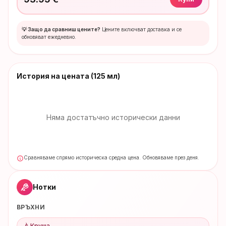
💡 Защо да сравниш цените?
Цените включват доставка и се
обновяват ежедневно.
История на цената
(125 мл)
Няма достатъчно исторически данни
Сравняваме спрямо историческа средна цена. Обновяваме през деня.
Нотки
ВРЪХНИ
🍐
Круша