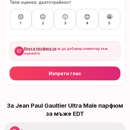
Твоя оценка: дълготрайност
😔
😐
🙂
😊
🤩
1
2
3
4
5
Влез в профила си
за да добавиш коментар към
оценката.
Изпрати глас
За
Jean Paul Gaultier Ultra Male парфюм
за мъже EDT