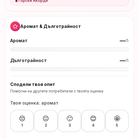
🌲
Горски Акорди
Аромат & Дълготрайност
—
Аромат
/5
—
Дълготрайност
/5
Сподели твоя опит
Помогни на другите потребители с твоята оценка
Твоя оценка: аромат
😔
😐
🙂
😊
🤩
1
2
3
4
5