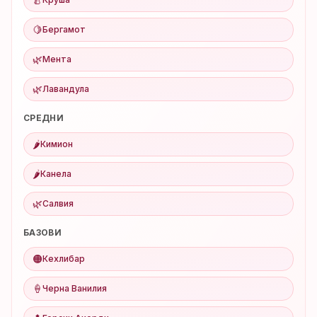
🍋
Бергамот
🌿
Мента
🌿
Лавандула
СРЕДНИ
🌶️
Кимион
🌶️
Канела
🌿
Салвия
БАЗОВИ
🟠
Кехлибар
🍦
Черна Ванилия