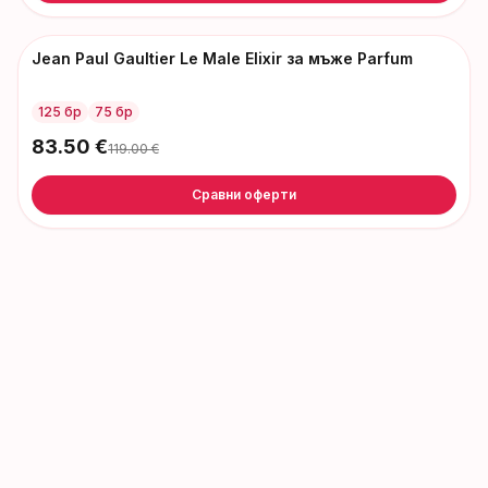
Jean Paul Gaultier Le Male Elixir за мъже Parfum
-
36
€
125 бр
75 бр
83.50
€
119.00
€
Сравни оферти