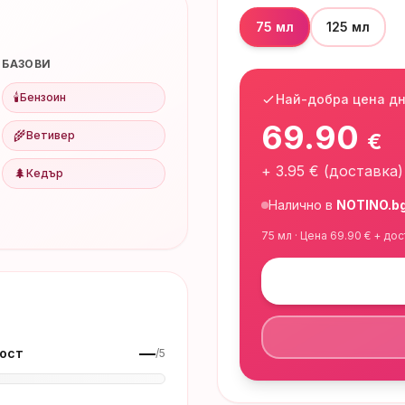
75 мл
125 мл
БАЗОВИ
🕯️
Бензоин
Най-добра цена д
69.90
🌾
Ветивер
€
+
3.95
€ (доставка)
🌲
Кедър
Налично в
NOTINO.b
75 мл
· Цена
69.90
€ + дос
—
ост
/5