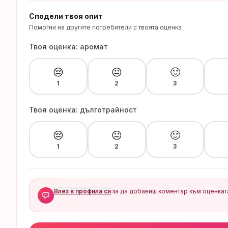
Сподели твоя опит
Помогни на другите потребители с твоята оценка
Твоя оценка: аромат
😔
😐
🙂
1
2
3
Твоя оценка: дълготрайност
😔
😐
🙂
1
2
3
Влез в профила си
за да добавиш коментар към оценкат