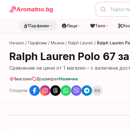
Aromatno.bg
Парфюми
Лице
Тяло
Ко
Начало
/
Парфюми
/
Мъжки
/
Ralph Lauren
/
Ralph Lauren P
Ralph Lauren Polo 67 
Сравнение на цени от
1
магазин
– с включена дост
1
магазин
2
размера
Налично
Сподели: