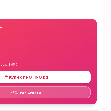
нес
g
тавка
3.95
€
Купи от
NOTINO.bg
Следи цената