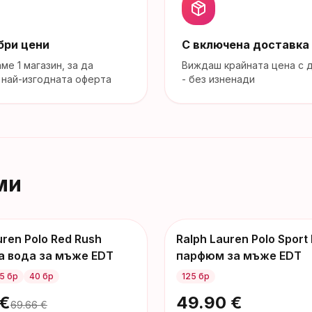
бри цени
С включена доставка
аме
1
магазин
, за да
Виждаш крайната цена с 
най-изгодната оферта
- без изненади
ми
uren Polo Red Rush
Ralph Lauren Polo Sport
а вода за мъже EDT
парфюм за мъже EDT
5 бр
40 бр
125 бр
€
49.90
€
69.66
€