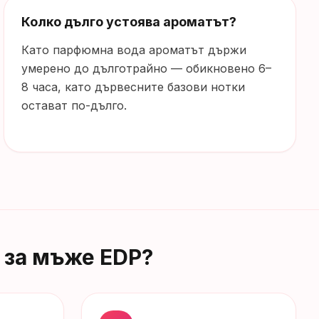
Колко дълго устоява ароматът?
Като парфюмна вода ароматът държи
умерено до дълготрайно — обикновено 6–
8 часа, като дървесните базови нотки
остават по-дълго.
7 за мъже EDP
?