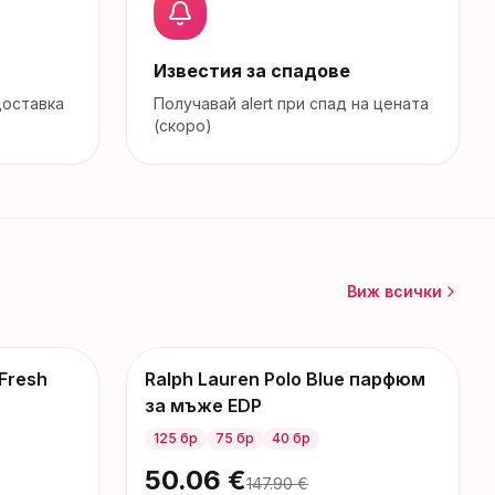
Известия за спадове
доставка
Получавай alert при спад на цената
(скоро)
Виж всички
 Fresh
Ralph Lauren Polo Blue парфюм
-
98
€
за мъже EDP
125 бр
75 бр
40 бр
50.06
€
147.90
€