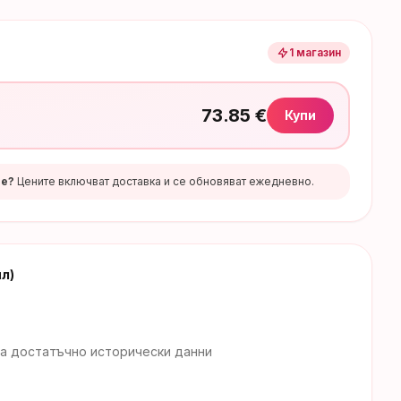
1
магазин
73.85
€
Купи
те?
Цените включват доставка и се обновяват ежедневно.
мл)
а достатъчно исторически данни