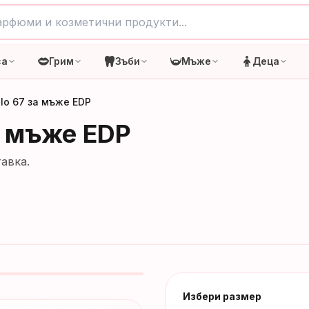
са
Грим
Зъби
Мъже
Деца
olo 67 за мъже EDP
за мъже EDP
авка.
Избери размер