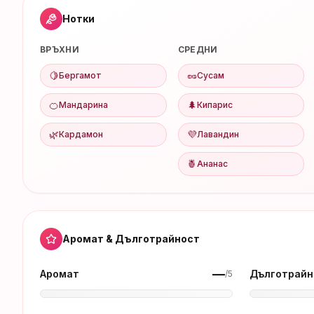
Нотки
ВРЪХНИ
СРЕДНИ
🍋
🥜
Бергамот
Сусам
🍊
🌲
Мандарина
Кипарис
🌿
💜
Кардамон
Лавандин
🍍
Ананас
Аромат & Дълготрайност
—
Аромат
Дълготрайн
/5