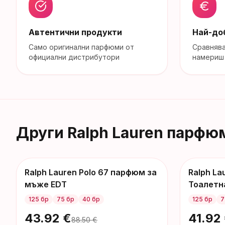
Автентични продукти
Най-до
Само оригинални парфюми от
Сравняв
официални дистрибутори
намериш 
Други
Ralph Lauren
парфю
Ralph Lauren Polo 67 парфюм за
Ralph La
-
45
€
-
28
€
мъже EDT
Тоалетн
125 бр
75 бр
40 бр
125 бр
7
43.92
€
41.92
88.50
€