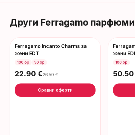
Други
Ferragamo
парфюми
Ferragamo Incanto Charms за
Ferragam
-
4
€
жени EDT
жени ED
100 бр
50 бр
100 бр
22.90
€
50.50
26.50
€
Сравни оферти