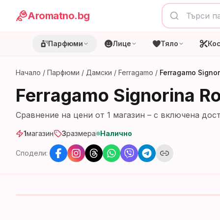
Aromatno.bg
Парфюми
Лице
Тяло
Ко
Начало
/
Парфюми
/
Дамски
/
Ferragamo
/
Ferragamo Signo
Ferragamo Signorina R
Сравнение на цени от
1
магазин
– с включена дост
1
магазин
3
размера
Налично
Сподели: