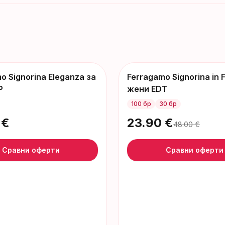
o Signorina Eleganza за
Ferragamo Signorina in F
-
24
€
P
жени EDT
100 бр
30 бр
€
23.90
€
48.00
€
Сравни оферти
Сравни оферти