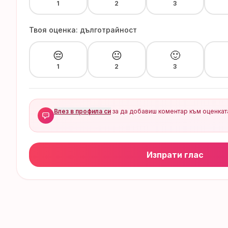
1
2
3
Твоя оценка: дълготрайност
😔
😐
🙂
1
2
3
Влез в профила си
за да добавиш коментар към оценкат
Изпрати глас