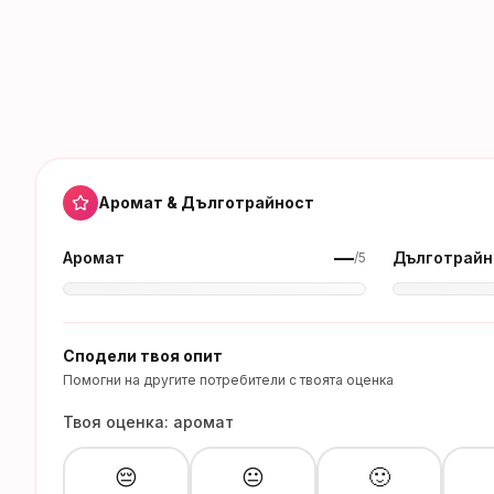
Аромат & Дълготрайност
—
Аромат
Дълготрайн
/5
Сподели твоя опит
Помогни на другите потребители с твоята оценка
Твоя оценка: аромат
😔
😐
🙂