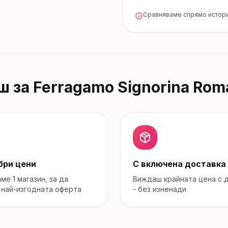
Сравняваме спрямо истори
ш за
Ferragamo Signorina Rom
бри цени
С включена доставка
аме
1
магазин
, за да
Виждаш крайната цена с 
най-изгодната оферта
- без изненади