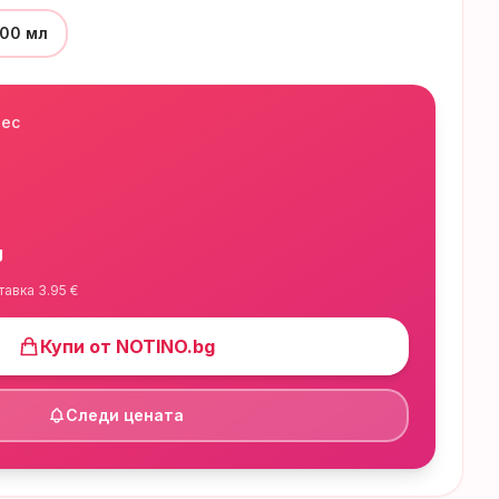
100 мл
нес
g
тавка
3.95
€
Купи от
NOTINO.bg
Следи цената