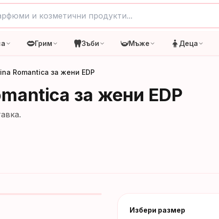
са
Грим
Зъби
Мъже
Деца
rina Romantica за жени EDP
omantica за жени EDP
авка.
Избери размер