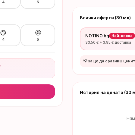
4
5
Всички оферти (30 мл)
😊
🤩
NOTINO.bg
Най-ниска
4
5
33.50
€ +
3.95
€ доставка
💡 Защо да сравниш цени
а.
История на цената
(30 
Ням