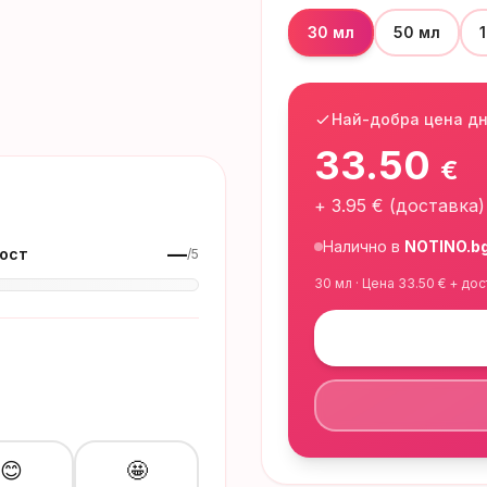
30 мл
50 мл
Най-добра цена д
33.50
€
+
3.95
€ (доставка)
Налично в
NOTINO.b
—
ост
/5
30 мл
· Цена
33.50
€ + дос
😊
🤩