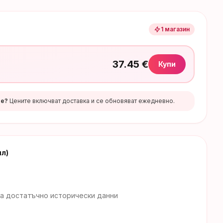
1
магазин
37.45
€
Купи
те?
Цените включват доставка и се обновяват ежедневно.
мл)
а достатъчно исторически данни