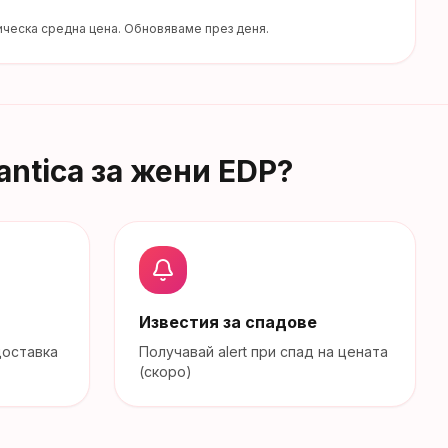
ческа средна цена. Обновяваме през деня.
antica за жени EDP
?
Известия за спадове
доставка
Получавай alert при спад на цената
(скоро)