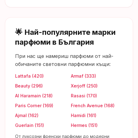
🌟 Най-популярните марки
парфюми в България
При нас ще намериш парфюми от най-
обичаните световни парфюмни къщи:
Lattafa
(
420
)
Armaf
(
333
)
Beauty
(
296
)
Xerjoff
(
250
)
Al Haramain
(
218
)
Rasasi
(
170
)
Paris Corner
(
169
)
French Avenue
(
168
)
Ajmal
(
162
)
Hamidi
(
161
)
Guerlain
(
151
)
Hermes
(
151
)
От луксозни френски парфюми до модерни