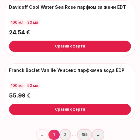
Davidoff Cool Water Sea Rose парфюм за жени EDT
100 мл
30 мл
24.54
€
Сравни оферти
Franck Boclet Vanille Унисекс парфюмна вода EDP
100 мл
50 мл
55.99
€
Сравни оферти
←
1
2
...
155
→