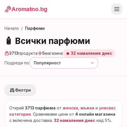
Aromatno.bg
Начало
/
Парфюми
🧴 Всички парфюми
3713
продукта
5
магазина
🔥
32
намаления
днес
Подреди по:
Филтри
Открий
3713
парфюма
от
женски
,
мъжки
и
унисекс
категории
. Сравняваме цени от
4 онлайн магазина
с включена доставка.
32
намаления
днес
над 5%.