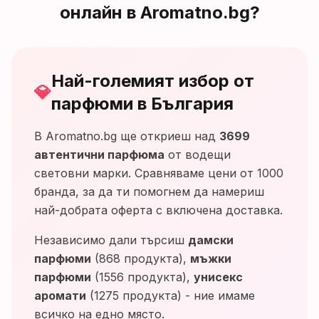
онлайн в Aromatno.bg?
Най-големият избор от
💎
парфюми в България
В Aromatno.bg ще откриеш над
3699
автентични парфюма
от водещи
световни марки. Сравняваме цени от
1000
бранда, за да ти помогнем да намериш
най-добрата оферта с включена доставка.
Независимо дали търсиш
дамски
парфюми
(
868
продукта),
мъжки
парфюми
(
1556
продукта),
унисекс
аромати
(
1275
продукта) - ние имаме
всичко на едно място.