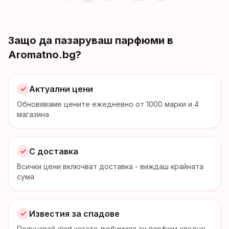
Защо да пазаруваш парфюми в
Aromatno.bg?
Актуални цени
✓
Обновяваме цените ежедневно от
1000
марки и 4
магазина
С доставка
✓
Всички цени включват доставка - виждаш крайната
сума
Известия за спадове
✓
Получавай alert когато любимият ти парфюм спадне