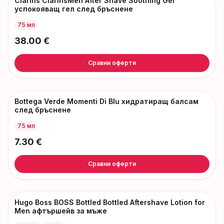
Clarins ClarinsMen After Shave Soothing Gel
успокояващ гел след бръснене
75 мл
38.00
€
Сравни оферти
Bottega Verde Momenti Di Blu хидратиращ балсам
след бръснене
75 мл
7.30
€
Сравни оферти
Hugo Boss BOSS Bottled Bottled Aftershave Lotion for
Men афтършейв за мъже