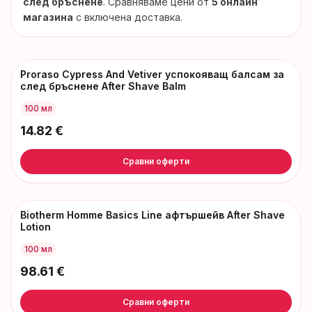
след бръснене
. Сравняваме цени от
5 онлайн
магазина
с включена доставка.
Proraso Cypress And Vetiver успокояващ балсам за
след бръснене After Shave Balm
100 мл
14.82
€
Сравни оферти
Biotherm Homme Basics Line афтършейв After Shave
Lotion
100 мл
98.61
€
Сравни оферти