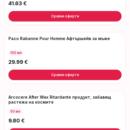
41.63
€
Сравни оферти
Paco Rabanne Pour Homme Афтършейв за мъже
100 мл
29.99
€
Сравни оферти
Arcocere After Wax Ritardante продукт, забавящ
растежа на космите
50 мл
9.80
€