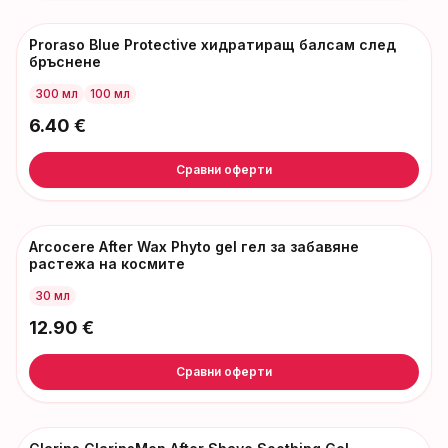
Proraso Blue Protective хидратиращ балсам след
бръснене
300 мл
100 мл
6.40
€
Сравни оферти
Arcocere After Wax Phyto gel гел за забавяне
растежа на космите
30 мл
12.90
€
Сравни оферти