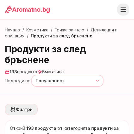
Aromatno.bg
Начало
/
Козметика
/
Грижа за тяло
/
Депилация и
епилация
/
Продукти за след бръснене
Продукти за след
бръснене
193
продукта
5
магазина
Подреди по:
Филтри
Открий
193
продукта
от категорията
продукти за