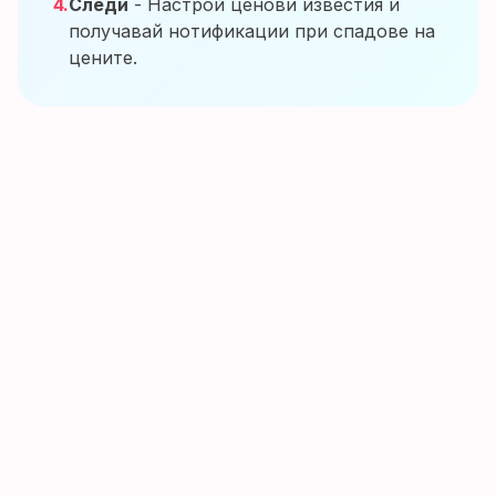
4.
Следи
- Настрой ценови известия и
получавай нотификации при спадове на
цените.