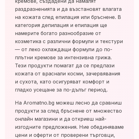
кремове, създадени да намалят
раздразненията и да възстановят влагата
на кожата след епилация или бръснене. В
категория депилация и епилация ще
намерите богато разнообразие от
козметика с различни формули и текстури
— от леко охлаждащи формули до по-
плътни кремове за интензивна грижа.
Тези продукти помагат да се предпази
кожата от враснали косми, зачервявания
и сухота, като осигуряват комфорт и
гладко усещане за по-дълъг период.
На Aromatno.bg можеш лесно да сравниш
продукти за след бръснене от множество
онлайн магазини и да откриеш най-
изгодните предложения. Ние обединяваме
цени и оферти от проверени търговци,