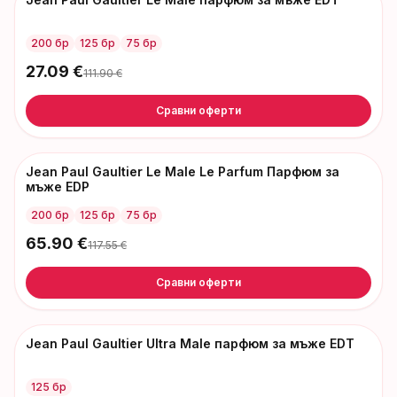
-
85
€
200 бр
125 бр
75 бр
27.09
€
111.90
€
Сравни оферти
Jean Paul Gaultier Le Male Le Parfum Парфюм за
-
52
€
мъже EDP
200 бр
125 бр
75 бр
65.90
€
117.55
€
Сравни оферти
Jean Paul Gaultier Ultra Male парфюм за мъже EDT
125 бр