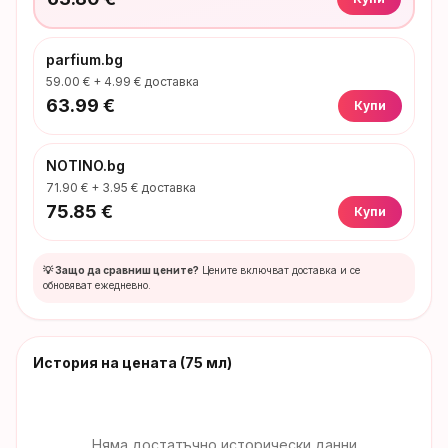
parfium.bg
59.00
€ +
4.99
€ доставка
63.99
€
Купи
NOTINO.bg
71.90
€ +
3.95
€ доставка
75.85
€
Купи
💡 Защо да сравниш цените?
Цените включват доставка и се
обновяват ежедневно.
История на цената
(75 мл)
Няма достатъчно исторически данни