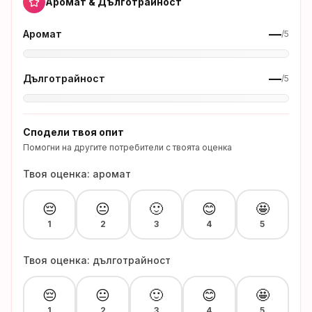
Аромат & Дълготрайност
—
Аромат
/5
—
Дълготрайност
/5
Сподели твоя опит
Помогни на другите потребители с твоята оценка
Твоя оценка: аромат
😔
😐
🙂
😊
🤩
1
2
3
4
5
Твоя оценка: дълготрайност
😔
😐
🙂
😊
🤩
1
2
3
4
5