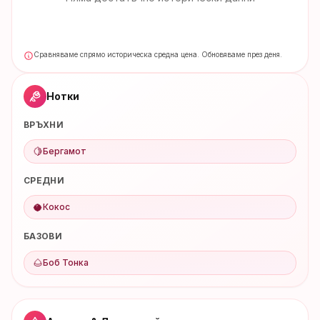
Сравняваме спрямо историческа средна цена. Обновяваме през деня.
Нотки
ВРЪХНИ
🍋
Бергамот
СРЕДНИ
🥥
Кокос
БАЗОВИ
🌰
Боб Тонка