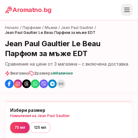
Aromatno.bg
Начало
/
Парфюми
/
Мъжки
/
Jean Paul Gaultier
/
Jean Paul Gaultier Le Beau Парфюм за мъже EDT
Jean Paul Gaultier Le Beau
Парфюм за мъже EDT
Сравнение на цени от
3
магазина
– с включена доставка.
3
магазина
2
размера
Налично
Избери размер
Намаления на
Jean Paul Gaultier
75 мл
125 мл