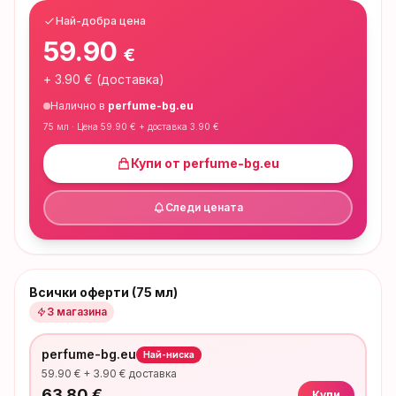
Най-добра цена
59.90
€
+
3.90
€ (доставка)
Налично в
perfume-bg.eu
75 мл
· Цена
59.90
€ + доставка
3.90
€
Купи от
perfume-bg.eu
Следи цената
Всички оферти (75 мл)
3
магазина
perfume-bg.eu
Най-ниска
59.90
€ +
3.90
€ доставка
63.80
€
Купи