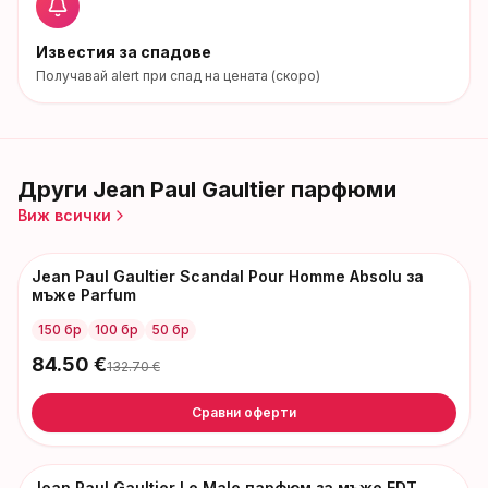
Известия за спадове
Получавай alert при спад на цената (скоро)
Други
Jean Paul Gaultier
парфюми
Виж всички
Jean Paul Gaultier Scandal Pour Homme Absolu за
-
48
€
мъже Parfum
150 бр
100 бр
50 бр
84.50
€
132.70
€
Сравни оферти
Jean Paul Gaultier Le Male парфюм за мъже EDT