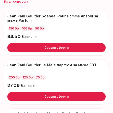
Виж всички
Jean Paul Gaultier Scandal Pour Homme Absolu за
-
48
€
мъже Parfum
150 бр
100 бр
50 бр
84.50
€
132.70
€
Сравни оферти
Jean Paul Gaultier Le Male парфюм за мъже EDT
-
85
€
200 бр
125 бр
75 бр
27.09
€
111.90
€
Сравни оферти