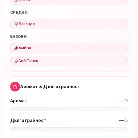
СРЕДНИ
💜
Лаванда
БАЗОВИ
🪵
Амбра
🌰
Боб Тонка
Аромат & Дълготрайност
—
Аромат
/5
—
Дълготрайност
/5