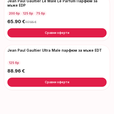
Jean Paul Gaultier Le Male Le Parfum Парфюм за
-
52
€
мъже EDP
200 бр
125 бр
75 бр
65.90
€
117.55
€
Сравни оферти
Jean Paul Gaultier Ultra Male парфюм за мъже EDT
125 бр
88.96
€
Сравни оферти