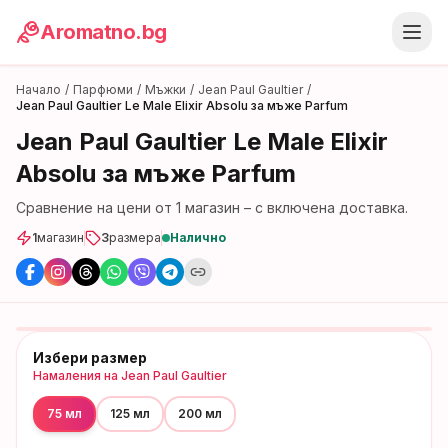
Aromatno.bg
Начало
/
Парфюми
/
Мъжки
/
Jean Paul Gaultier
/
Jean Paul Gaultier Le Male Elixir Absolu за мъже Parfum
Jean Paul Gaultier Le Male Elixir
Absolu за мъже Parfum
Сравнение на цени от
1
магазин
– с включена доставка.
1
магазин
3
размера
Налично
Избери размер
Намаления на
Jean Paul Gaultier
75 мл
125 мл
200 мл