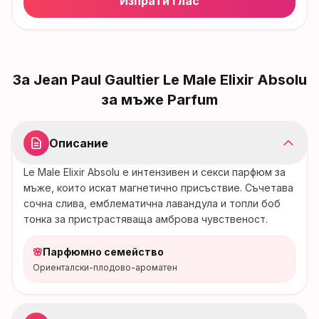
Изпрати глас
За
Jean Paul Gaultier Le Male Elixir Absolu
за мъже Parfum
Описание
Le Male Elixir Absolu е интензивен и секси парфюм за
мъже, които искат магнетично присъствие. Съчетава
сочна слива, емблематична лавандула и топли боб
тонка за пристрастяваща амброва чувственост.
🌸
Парфюмно семейство
Ориенталски-плодово-ароматен