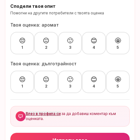
Сподели твоя опит
Помогни на другите потребители с твоята оценка
Твоя оценка: аромат
😔
😐
🙂
😊
🤩
1
2
3
4
5
Твоя оценка: дълготрайност
😔
😐
🙂
😊
🤩
1
2
3
4
5
Влез в профила си
за да добавиш коментар към
оценката.