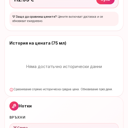
💡 Защо да сравниш цените?
Цените включват доставка и се
обновяват ежедневно.
История на цената
(75 мл)
Няма достатъчно исторически данни
Сравняваме спрямо историческа средна цена. Обновяваме през деня.
Нотки
ВРЪХНИ
🍑
Слива