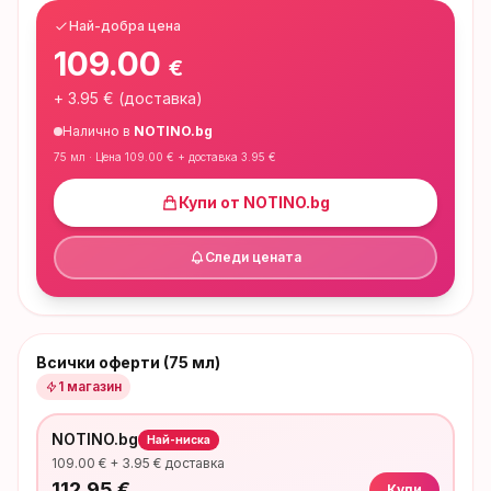
Най-добра цена
109.00
€
+
3.95
€ (доставка)
Налично в
NOTINO.bg
75 мл
· Цена
109.00
€ + доставка
3.95
€
Купи от
NOTINO.bg
Следи цената
Всички оферти (75 мл)
1
магазин
NOTINO.bg
Най-ниска
109.00
€ +
3.95
€ доставка
112.95
€
Купи