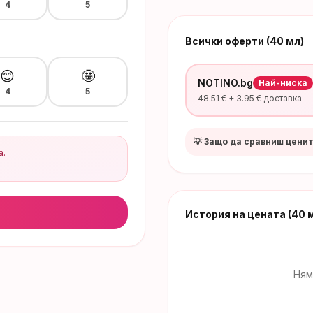
4
5
Всички оферти (40 мл)
😊
🤩
NOTINO.bg
Най-ниска
4
5
48.51
€ +
3.95
€ доставка
💡 Защо да сравниш цени
а.
История на цената
(40 
Ням