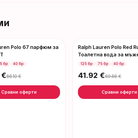
ми
uren Polo 67 парфюм за
Ralph Lauren Polo Red R
-
28
€
DT
Тоалетна вода за мъж
5 бр
40 бр
125 бр
75 бр
40 бр
€
41.92
€
86.10
€
69.66
€
Сравни оферти
Сравни оферти