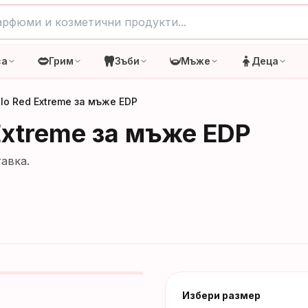
са
Грим
Зъби
Мъже
Деца
olo Red Extreme за мъже EDP
 Extreme за мъже EDP
авка.
Избери размер