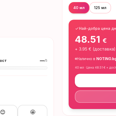
40 мл
125 мл
Най-добра цена д
48.51
€
+
3.95
€ (доставка)
Налично в
NOTINO.b
—
ост
/5
40 мл
· Цена
48.51
€ + дос
😊
🤩