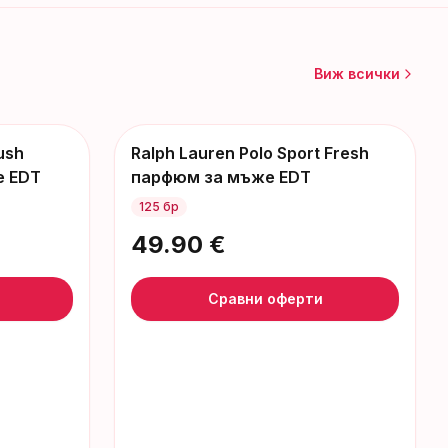
Виж всички
ush
Ralph Lauren Polo Sport Fresh
е EDT
парфюм за мъже EDT
125 бр
49.90
€
Сравни оферти