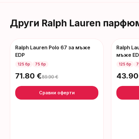
Други
Ralph Lauren
парфю
Ralph Lauren Polo 67 за мъже
Ralph La
-
18
€
-
42
€
EDP
мъже E
125 бр
75 бр
125 бр
7
71.80
€
43.90
89.90
€
Сравни оферти