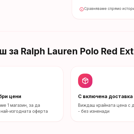
Сравняваме спрямо истори
иш за
Ralph Lauren Polo Red E
бри цени
С включена доставка
аме
1
магазин
, за да
Виждаш крайната цена с 
най-изгодната оферта
- без изненади