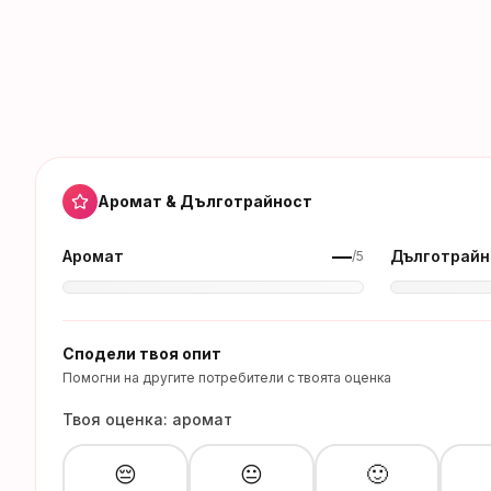
Аромат & Дълготрайност
—
Аромат
Дълготрайн
/5
Сподели твоя опит
Помогни на другите потребители с твоята оценка
Твоя оценка: аромат
😔
😐
🙂