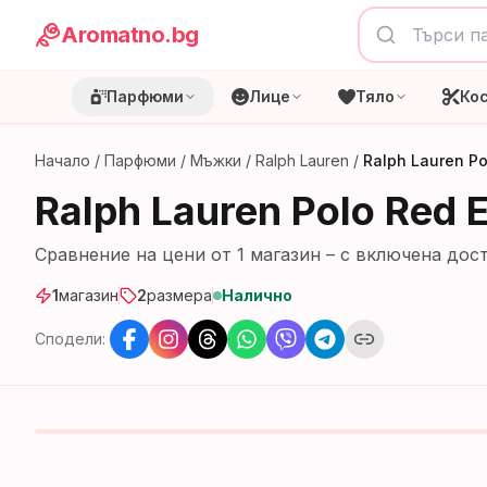
Aromatno.bg
Парфюми
Лице
Тяло
Ко
Начало
/
Парфюми
/
Мъжки
/
Ralph Lauren
/
Ralph Lauren P
Ralph Lauren Polo Red
Сравнение на цени от
1
магазин
– с включена дост
1
магазин
2
размера
Налично
Сподели: