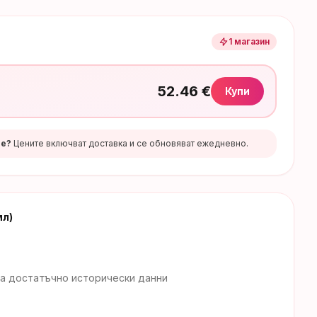
1
магазин
52.46
€
Купи
те?
Цените включват доставка и се обновяват ежедневно.
мл)
а достатъчно исторически данни