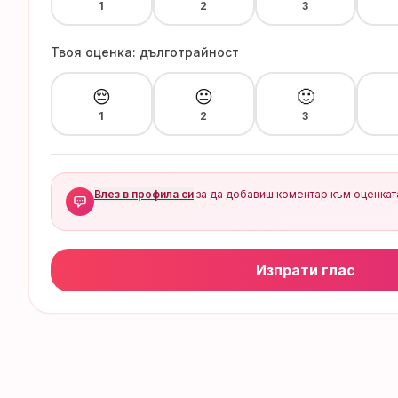
1
2
3
Твоя оценка: дълготрайност
😔
😐
🙂
1
2
3
Влез в профила си
за да добавиш коментар към оценкат
Изпрати глас