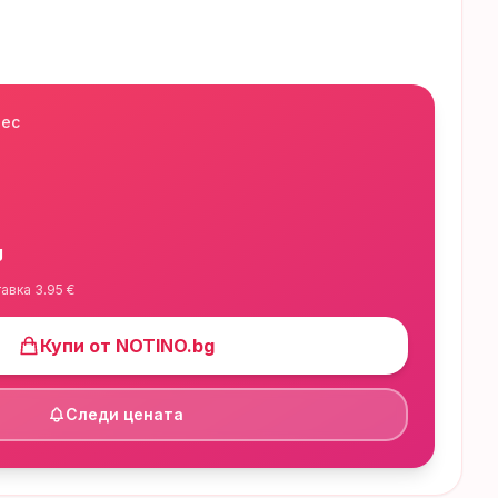
нес
g
тавка
3.95
€
Купи от
NOTINO.bg
Следи цената